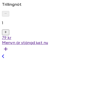
Trillingnöt
1
79 kr
Menyn är stängd just nu