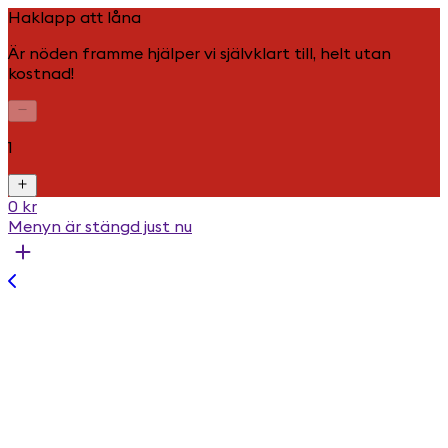
Haklapp att låna
Är nöden framme hjälper vi självklart till, helt utan
kostnad!
1
0 kr
Menyn är stängd just nu