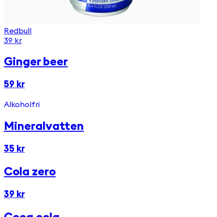
Redbull
39 kr
Ginger beer
59 kr
Alkoholfri
Mineralvatten
35 kr
Cola zero
39 kr