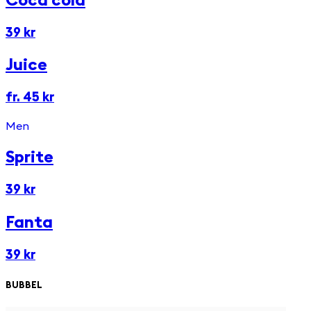
Coca cola
39 kr
Juice
fr. 45 kr
Men
Sprite
39 kr
Fanta
39 kr
BUBBEL