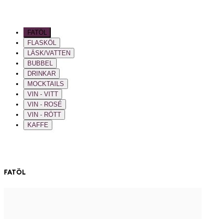
FATÖL
FLASKÖL
LÄSK/VATTEN
BUBBEL
DRINKAR
MOCKTAILS
VIN - VITT
VIN - ROSÉ
VIN - RÖTT
KAFFE
FATÖL