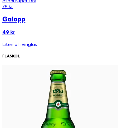
Asahi Super Dry
79 kr
Galopp
49 kr
Liten öl i vinglas
FLASKÖL