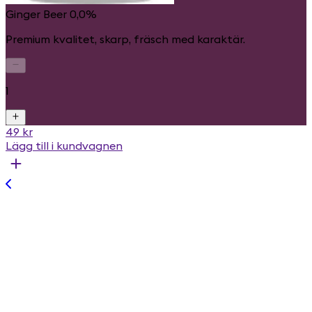
Ginger Beer 0,0%
Premium kvalitet, skarp, fräsch med karaktär.
1
49 kr
Lägg till i kundvagnen