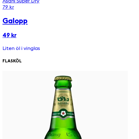
Asahi Super Dry
79 kr
Galopp
49 kr
Liten öl i vinglas
FLASKÖL