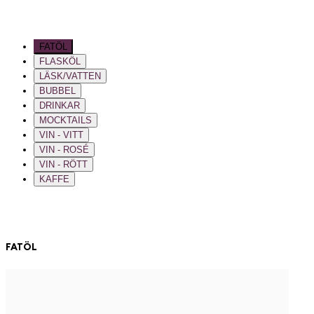
FATÖL
FLASKÖL
LÄSK/VATTEN
BUBBEL
DRINKAR
MOCKTAILS
VIN - VITT
VIN - ROSÉ
VIN - RÖTT
KAFFE
FATÖL