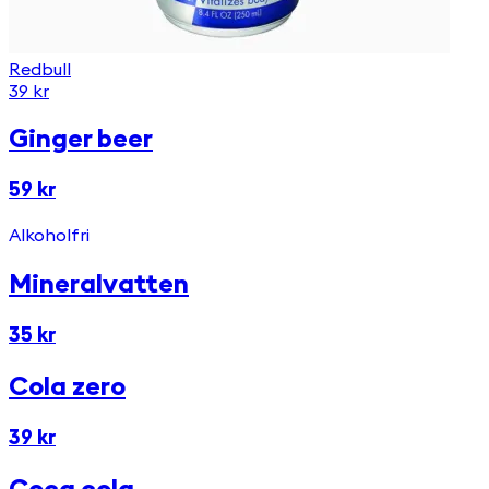
Redbull
39 kr
Ginger beer
59 kr
Alkoholfri
Mineralvatten
35 kr
Cola zero
39 kr