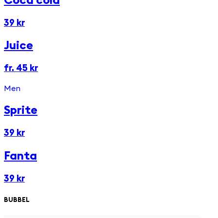
Coca cola
39 kr
Juice
fr. 45 kr
Men
Sprite
39 kr
Fanta
39 kr
BUBBEL