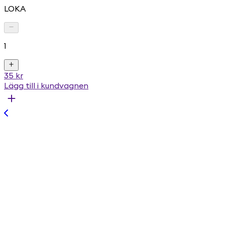
LOKA
1
35 kr
Lägg till i kundvagnen