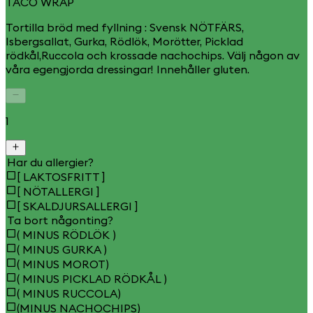
TACO WRAP
Tortilla bröd med fyllning : Svensk NÖTFÄRS,
Isbergsallat, Gurka, Rödlök, Morötter, Picklad
rödkål,Ruccola och krossade nachochips. Välj någon av
våra egengjorda dressingar! Innehåller gluten.
1
Har du allergier?
[ LAKTOSFRITT ]
[ NÖTALLERGI ]
[ SKALDJURSALLERGI ]
Ta bort någonting?
( MINUS RÖDLÖK )
( MINUS GURKA )
( MINUS MOROT)
( MINUS PICKLAD RÖDKÅL )
( MINUS RUCCOLA)
(MINUS NACHOCHIPS)