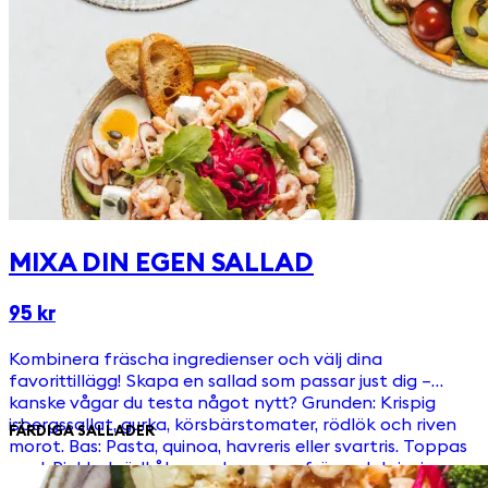
MIXA DIN EGEN SALLAD
95 kr
Kombinera fräscha ingredienser och välj dina
favorittillägg! Skapa en sallad som passar just dig –
kanske vågar du testa något nytt? Grunden: Krispig
isbergssallat, gurka, körsbärstomater, rödlök och riven
FÄRDIGA SALLADER
morot. Bas: Pasta, quinoa, havreris eller svartris. Toppas
med: Picklad rödkål, ruccola, pumpafrön och krispiga