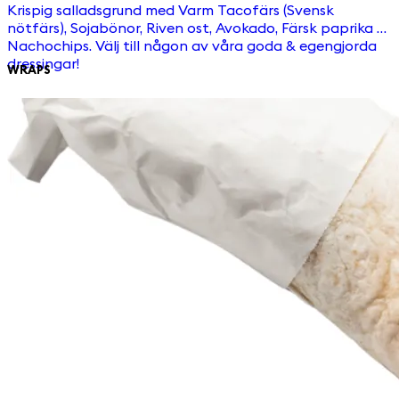
Krispig salladsgrund med Varm Tacofärs (Svensk
nötfärs), Sojabönor, Riven ost, Avokado, Färsk paprika &
Nachochips. Välj till någon av våra goda & egengjorda
dressingar!
WRAPS