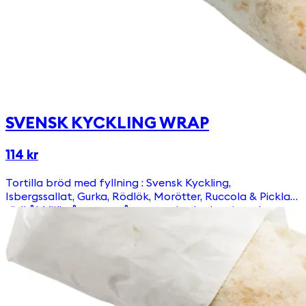
SVENSK KYCKLING WRAP
114 kr
Tortilla bröd med fyllning : Svensk Kyckling,
Isbergssallat, Gurka, Rödlök, Morötter, Ruccola & Picklad
rödkål. Välj någon av våra egengjorda dressingar!
Innehåller Gluten.