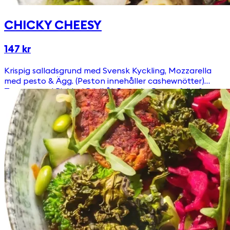
CHICKY CHEESY
147 kr
Krispig salladsgrund med Svensk Kyckling, Mozzarella
med pesto & Ägg. (Peston innehåller cashewnötter)
Toppas med Picklad Rödkål, Ruccola, Pumpafrön &
Krutonger Välj till någon av våra goda & egengjorda
dressingar!