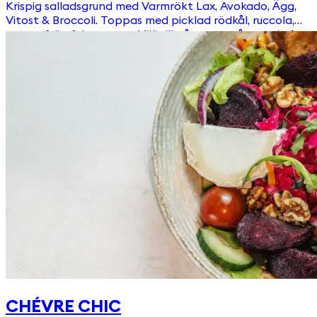
Krispig salladsgrund med Varmrökt Lax, Avokado, Ägg,
Vitost & Broccoli. Toppas med picklad rödkål, ruccola,
pumpafrön & krutonger Välj till någon av våra goda &
egengjorda dressingar!
CHÉVRE CHIC