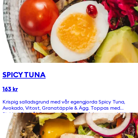
SPICY TUNA
163 kr
Krispig salladsgrund med vår egengjorda Spicy Tuna,
Avokado, Vitost, Granatäpple & Ägg. Toppas med
Picklad Rödkål, Ruccola, Pumpafrön & krutonger Välj till
en av våra goda & egengjorda dressingar!