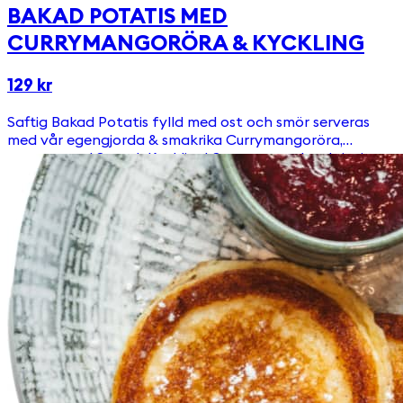
BAKAD POTATIS MED
CURRYMANGORÖRA & KYCKLING
129 kr
Saftig Bakad Potatis fylld med ost och smör serveras
med vår egengjorda & smakrika Currymangoröra,
toppat med Svensk Kyckling! Serveras med en krispig
sallad.