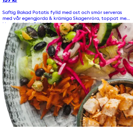
139 kr
Saftig Bakad Potatis fylld med ost och smör serveras
med vår egengjorda & krämiga Skagenröra, toppat med
Handskalade Räkor! Serveras med en krispig sallad.