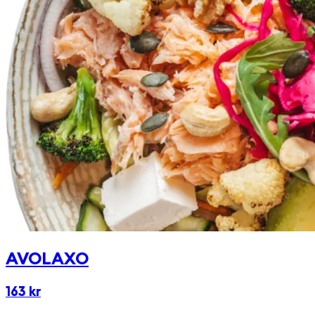
krutonger. Välj till en av våra goda och egengjorda
dressingar!
AVOLAXO
163 kr