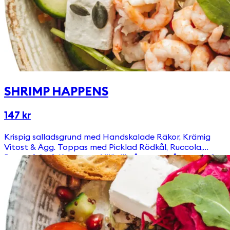
SHRIMP HAPPENS
147 kr
Krispig salladsgrund med Handskalade Räkor, Krämig
Vitost & Ägg. Toppas med Picklad Rödkål, Ruccola,
Pumpafrön & Krutonger Välj till någon av våra goda &
egengjorda dressingar!