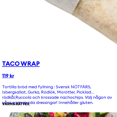
TACO WRAP
119 kr
Tortilla bröd med fyllning : Svensk NÖTFÄRS,
Isbergsallat, Gurka, Rödlök, Morötter, Picklad
rödkål,Ruccola och krossade nachochips. Välj någon av
våra egengjorda dressingar! Innehåller gluten.
VARMA RÄTTER