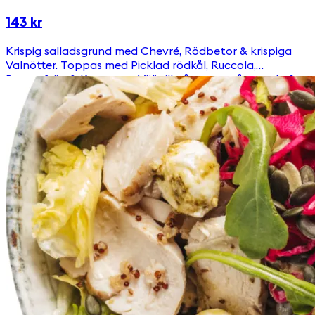
143 kr
Krispig salladsgrund med Chevré, Rödbetor & krispiga
Valnötter. Toppas med Picklad rödkål, Ruccola,
Pumpafrön & Krutonger Välj till någon av våra goda &
egengjorda dressingar!