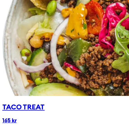
någon av våra goda & egengjorda dressingar!
TACO TREAT
165 kr