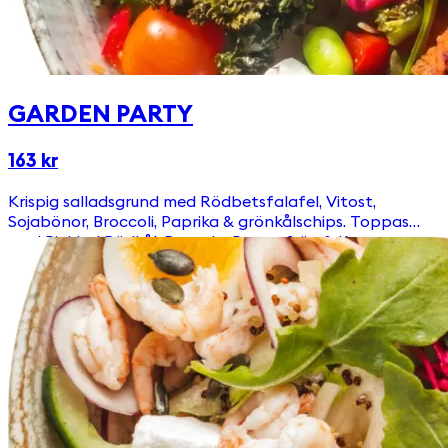
GARDEN PARTY
163 kr
Krispig salladsgrund med Rödbetsfalafel, Vitost,
Sojabönor, Broccoli, Paprika & grönkålschips. Toppas
med Picklad Rödkål, Ruccola, Pumpafrön & Krutonger
Välj till någon av våra goda & egengjorda dressingar!