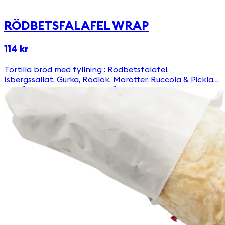
RÖDBETSFALAFEL WRAP
114 kr
Tortilla bröd med fyllning : Rödbetsfalafel,
Isbergssallat, Gurka, Rödlök, Morötter, Ruccola & Picklad
rödkål, Valfri Dressing. Innehåller gluten.