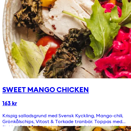
SWEET MANGO CHICKEN
163 kr
Krispig salladsgrund med Svensk Kyckling, Mango-chili,
Grönkålschips, Vitost & Torkade tranbär. Toppas med
Picklad Rödkål, Ruccola, Pumpafrön & Krutonger Välj till