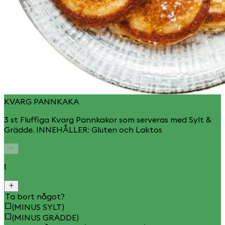
KVARG PANNKAKA
3 st Fluffiga Kvarg Pannkakor som serveras med Sylt &
Grädde. INNEHÅLLER: Gluten och Laktos
1
Ta bort något?
(MINUS SYLT)
(MINUS GRÄDDE)