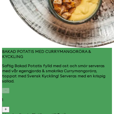
BAKAD POTATIS MED CURRYMANGORÖRA &
KYCKLING
Saftig Bakad Potatis fylld med ost och smör serveras
med vår egengjorda & smakrika Currymangoröra,
toppat med Svensk Kyckling! Serveras med en krispig
sallad.
1