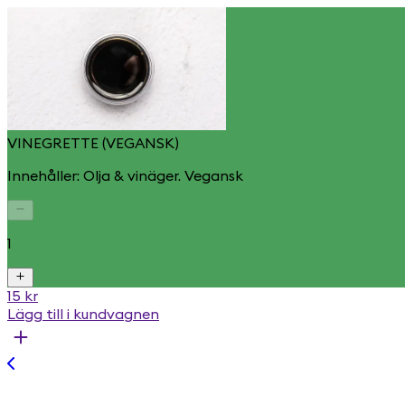
VINEGRETTE (VEGANSK)
Innehåller: Olja & vinäger. Vegansk
1
15 kr
Lägg till i kundvagnen