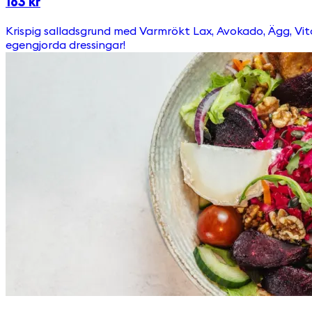
163 kr
Krispig salladsgrund med Varmrökt Lax, Avokado, Ägg, Vitost & Broccoli. Toppas med picklad rödkål, ruccola, pumpafrön & krutonger Välj till någon av våra goda &
egengjorda dressingar!