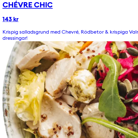
CHÉVRE CHIC
143 kr
Krispig salladsgrund med Chevré, Rödbetor & krispiga Valnötter. Toppas med Picklad rödkål, Ruccola, Pumpafrön & Krutonger Välj till någon av våra goda & egengjorda
dressingar!