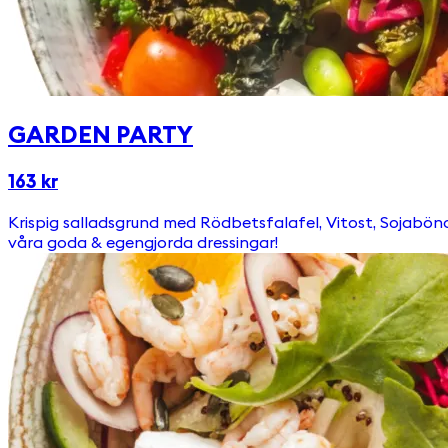
GARDEN PARTY
163 kr
Krispig salladsgrund med Rödbetsfalafel, Vitost, Sojabönor, Broccoli, Paprika & grönkålschips. Toppas med
våra goda & egengjorda dressingar!