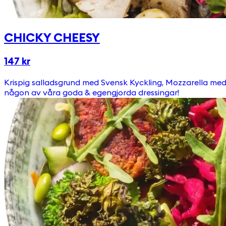
CHICKY CHEESY
147 kr
Krispig salladsgrund med Svensk Kyckling, Mozzarella med pesto & Ägg. (Peston innehåller cashewnötter) Toppas med Picklad Rödkål, Ruccola, Pumpafrön & Krutonger Välj till
någon av våra goda & egengjorda dressingar!