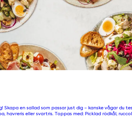
ad som passar just dig – kanske vågar du testa något nytt? Grunden: Krispig 
umpafrön och krispiga krutonger. Välj till en av våra