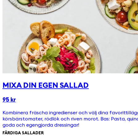
MIXA DIN EGEN SALLAD
95 kr
Kombinera fräscha ingredienser och välj dina favorittillägg! Skapa en sall
körsbärstomater, rödlök och riven morot. Bas: Pasta, quinoa, havreris eller svartris. Toppas med: Picklad rödkål, ruccola, p
goda och egengjorda dressingar!
FÄRDIGA SALLADER