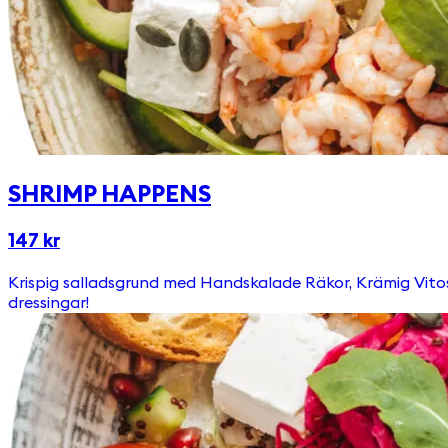
SHRIMP HAPPENS
147 kr
Krispig salladsgrund med Handskalade Räkor, Krämig Vitost & Ägg. Toppas med Picklad Rödkål, Ruccola, Pumpafrön & Krutonger Välj till någon av våra goda & egengjorda
dressingar!