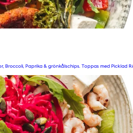
 Picklad Rödkål, Ruccola, Pumpafrön & Krutonger Välj till någon av