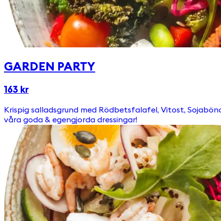
GARDEN PARTY
163 kr
Krispig salladsgrund med Rödbetsfalafel, Vitost, Sojabönor, Broccoli, Paprika & grönkålschips. Toppas med
våra goda & egengjorda dressingar!