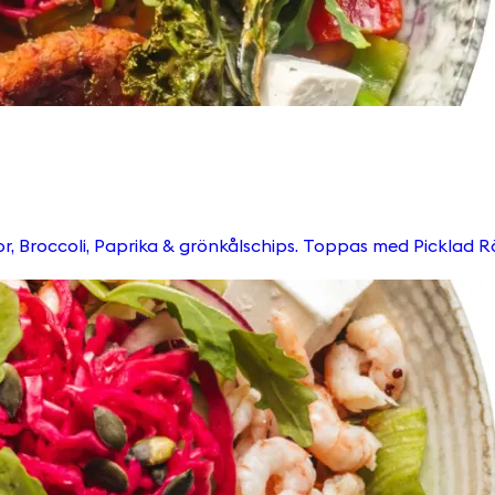
 Picklad Rödkål, Ruccola, Pumpafrön & Krutonger Välj till någon av