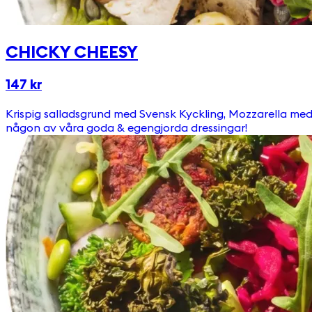
CHICKY CHEESY
147 kr
Krispig salladsgrund med Svensk Kyckling, Mozzarella med pesto & Ägg. (Peston innehåller cashewnötter) Toppas med Picklad Rödkål, Ruccola, Pumpafrön & Krutonger Välj till
någon av våra goda & egengjorda dressingar!