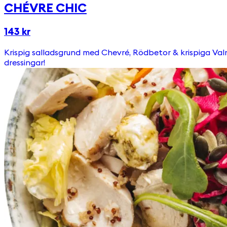
CHÉVRE CHIC
143 kr
Krispig salladsgrund med Chevré, Rödbetor & krispiga Valnötter. Toppas med Picklad rödkål, Ruccola, Pumpafrön & Krutonger Välj till någon av våra goda & egengjorda
dressingar!