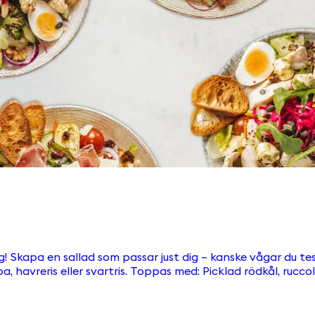
ad som passar just dig – kanske vågar du testa något nytt? Grunden: Krispig 
umpafrön och krispiga krutonger. Välj till en av våra