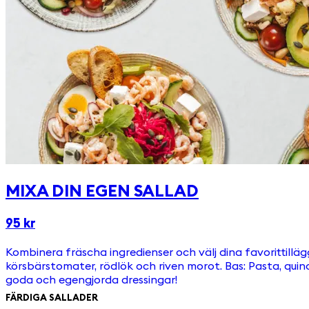
MIXA DIN EGEN SALLAD
95 kr
Kombinera fräscha ingredienser och välj dina favorittillägg! Skapa en sall
körsbärstomater, rödlök och riven morot. Bas: Pasta, quinoa, havreris eller svartris. Toppas med: Picklad rödkål, ruccola, p
goda och egengjorda dressingar!
FÄRDIGA SALLADER