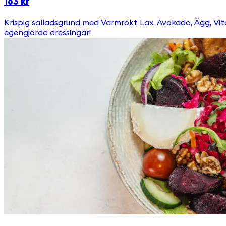
163 kr
Krispig salladsgrund med Varmrökt Lax, Avokado, Ägg, Vitost & Broccoli. Toppas med picklad rödkål, ruccola, pumpafrön & krutonger Välj till någon av våra goda &
egengjorda dressingar!