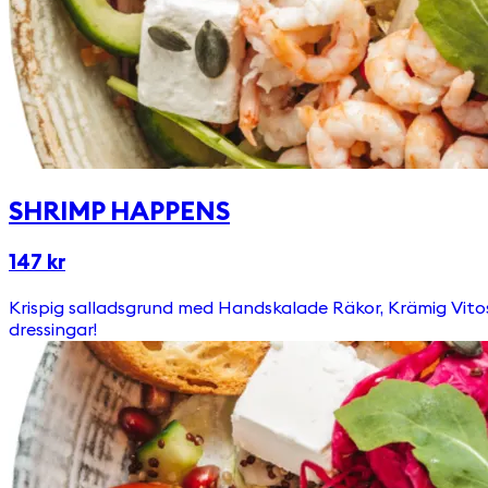
SHRIMP HAPPENS
147 kr
Krispig salladsgrund med Handskalade Räkor, Krämig Vitost & Ägg. Toppas med Picklad Rödkål, Ruccola, Pumpafrön & Krutonger Välj till någon av våra goda & egengjorda
dressingar!