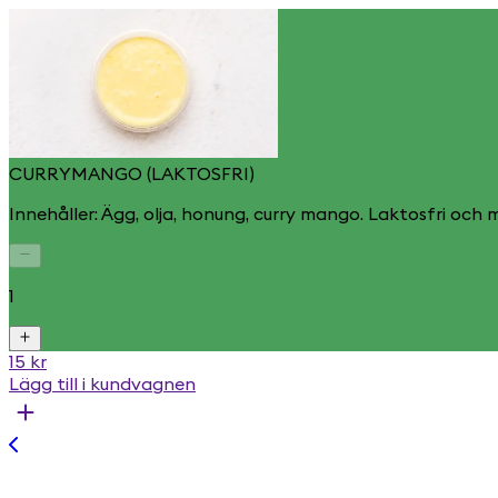
CURRYMANGO (LAKTOSFRI)
Innehåller: Ägg, olja, honung, curry mango. Laktosfri och m
1
15 kr
Lägg till i kundvagnen