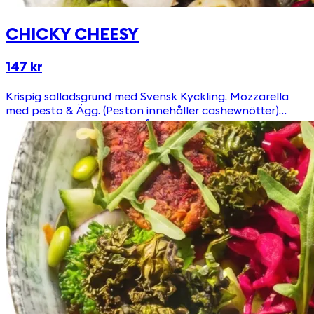
CHICKY CHEESY
147 kr
Krispig salladsgrund med Svensk Kyckling, Mozzarella
med pesto & Ägg. (Peston innehåller cashewnötter)
Toppas med Picklad Rödkål, Ruccola, Pumpafrön &
Krutonger Välj till någon av våra goda & egengjorda
dressingar!