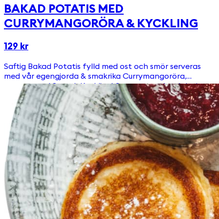
BAKAD POTATIS MED
CURRYMANGORÖRA & KYCKLING
129 kr
Saftig Bakad Potatis fylld med ost och smör serveras
med vår egengjorda & smakrika Currymangoröra,
toppat med Svensk Kyckling! Serveras med en krispig
sallad.