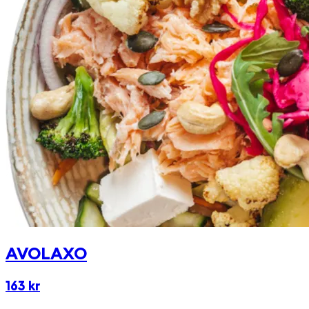
krutonger. Välj till en av våra goda och egengjorda
dressingar!
AVOLAXO
163 kr