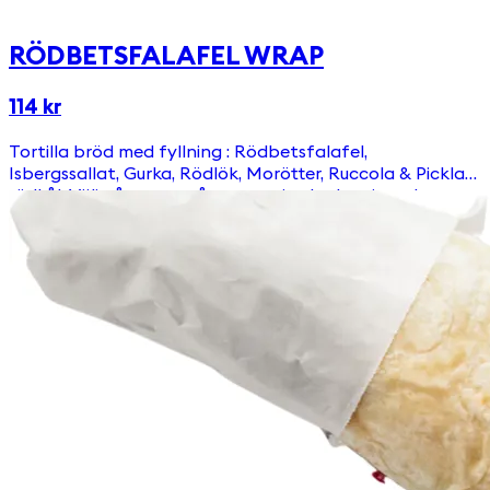
RÖDBETSFALAFEL WRAP
114 kr
Tortilla bröd med fyllning : Rödbetsfalafel,
Isbergssallat, Gurka, Rödlök, Morötter, Ruccola & Picklad
rödkål. Välj någon av våra egengjorda dressingar!
Innehåller gluten.