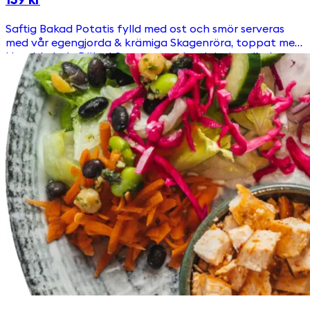
139 kr
Saftig Bakad Potatis fylld med ost och smör serveras
med vår egengjorda & krämiga Skagenröra, toppat med
Handskalade Räkor! Serveras med en krispig sallad.