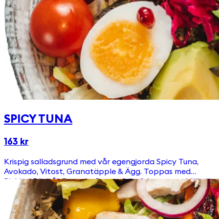
SPICY TUNA
163 kr
Krispig salladsgrund med vår egengjorda Spicy Tuna,
Avokado, Vitost, Granatäpple & Ägg. Toppas med
Picklad Rödkål, Ruccola, Pumpafrön & krutonger Välj till
en av våra goda & egengjorda dressingar!