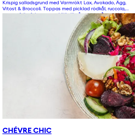
Krispig salladsgrund med Varmrökt Lax, Avokado, Ägg,
Vitost & Broccoli. Toppas med picklad rödkål, ruccola,
pumpafrön & krutonger Välj till någon av våra goda &
egengjorda dressingar!
CHÉVRE CHIC