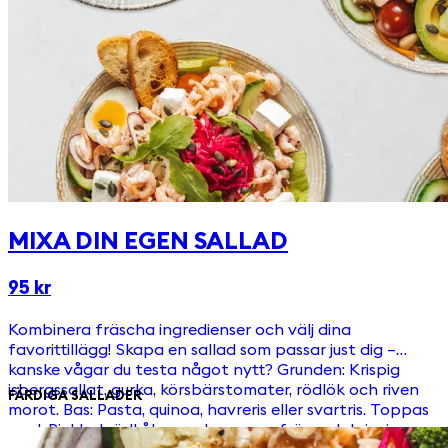
MIXA DIN EGEN SALLAD
95 kr
Kombinera fräscha ingredienser och välj dina
favorittillägg! Skapa en sallad som passar just dig –
kanske vågar du testa något nytt? Grunden: Krispig
isbergssallat, gurka, körsbärstomater, rödlök och riven
FÄRDIGA SALLADER
morot. Bas: Pasta, quinoa, havreris eller svartris. Toppas
med: Picklad rödkål, ruccola, pumpafrön och krispiga