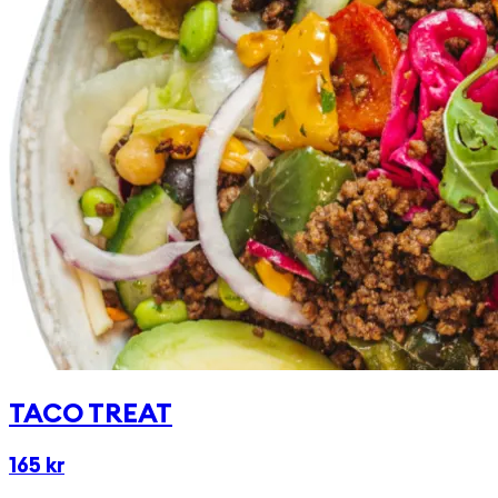
någon av våra goda & egengjorda dressingar!
TACO TREAT
165 kr