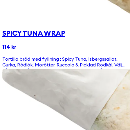
SPICY TUNA WRAP
114 kr
Tortilla bröd med fyllning : Spicy Tuna, Isbergssallat,
Gurka, Rödlök, Morötter, Ruccola & Picklad Rödkål. Välj
någon av våra egengjorda dressingar! Innehåller Gluten.