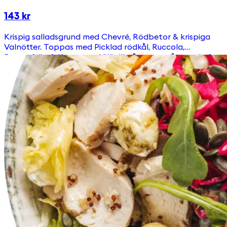
143 kr
Krispig salladsgrund med Chevré, Rödbetor & krispiga
Valnötter. Toppas med Picklad rödkål, Ruccola,
Pumpafrön & Krutonger Välj till någon av våra goda &
egengjorda dressingar!