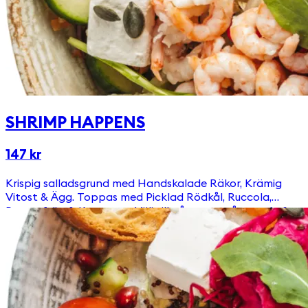
SHRIMP HAPPENS
147 kr
Krispig salladsgrund med Handskalade Räkor, Krämig
Vitost & Ägg. Toppas med Picklad Rödkål, Ruccola,
Pumpafrön & Krutonger Välj till någon av våra goda &
egengjorda dressingar!