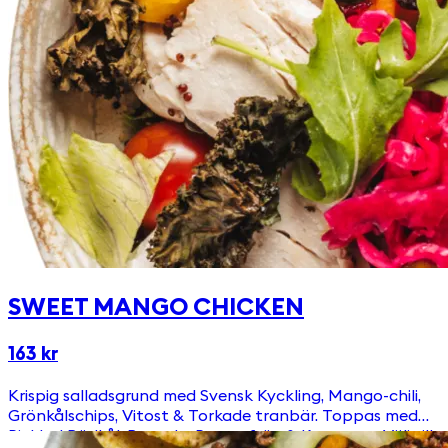
SWEET MANGO CHICKEN
163 kr
Krispig salladsgrund med Svensk Kyckling, Mango-chili,
Grönkålschips, Vitost & Torkade tranbär. Toppas med
Picklad Rödkål, Ruccola, Pumpafrön & Krutonger Välj till