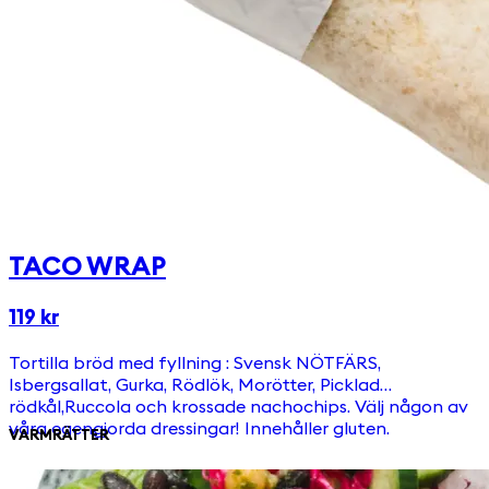
TACO WRAP
119 kr
Tortilla bröd med fyllning : Svensk NÖTFÄRS,
Isbergsallat, Gurka, Rödlök, Morötter, Picklad
rödkål,Ruccola och krossade nachochips. Välj någon av
våra egengjorda dressingar! Innehåller gluten.
VARMRÄTTER