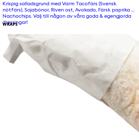
Krispig salladsgrund med Varm Tacofärs (Svensk
nötfärs), Sojabönor, Riven ost, Avokado, Färsk paprika &
Nachochips. Välj till någon av våra goda & egengjorda
dressingar!
WRAPS