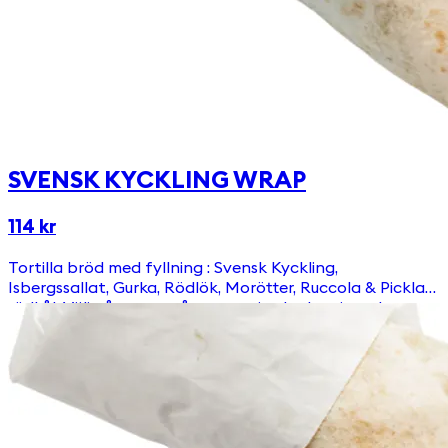
SVENSK KYCKLING WRAP
114 kr
Tortilla bröd med fyllning : Svensk Kyckling,
Isbergssallat, Gurka, Rödlök, Morötter, Ruccola & Picklad
rödkål. Välj någon av våra egengjorda dressingar!
Innehåller Gluten.