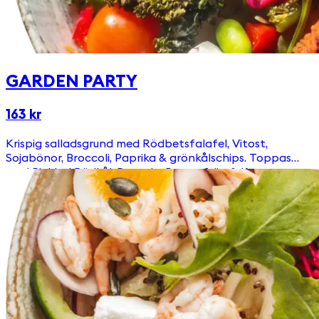
GARDEN PARTY
163 kr
Krispig salladsgrund med Rödbetsfalafel, Vitost,
Sojabönor, Broccoli, Paprika & grönkålschips. Toppas
med Picklad Rödkål, Ruccola, Pumpafrön & Krutonger
Välj till någon av våra goda & egengjorda dressingar!