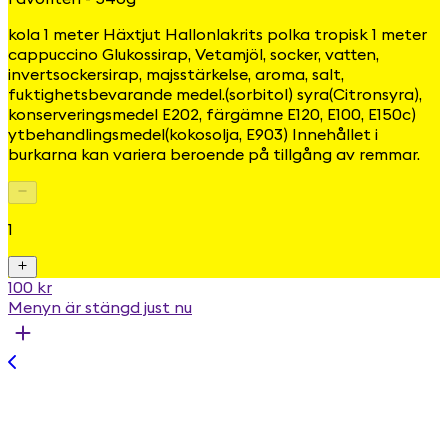
kola 1 meter Häxtjut Hallonlakrits polka tropisk 1 meter
cappuccino Glukossirap, Vetamjöl, socker, vatten,
invertsockersirap, majsstärkelse, aroma, salt,
fuktighetsbevarande medel.(sorbitol) syra(Citronsyra),
konserveringsmedel E202, färgämne E120, E100, E150c)
ytbehandlingsmedel(kokosolja, E903) Innehållet i
burkarna kan variera beroende på tillgång av remmar.
1
100 kr
Menyn är stängd just nu