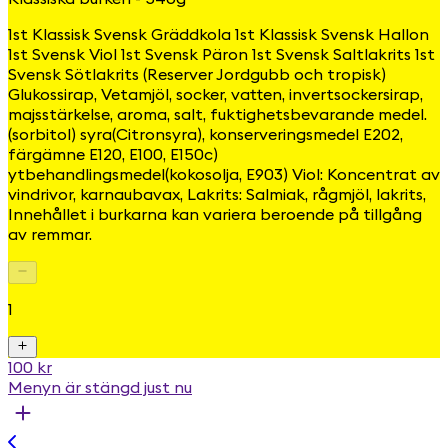
1st Klassisk Svensk Gräddkola 1st Klassisk Svensk Hallon
1st Svensk Viol 1st Svensk Päron 1st Svensk Saltlakrits 1st
Svensk Sötlakrits (Reserver Jordgubb och tropisk)
Glukossirap, Vetamjöl, socker, vatten, invertsockersirap,
majsstärkelse, aroma, salt, fuktighetsbevarande medel.
(sorbitol) syra(Citronsyra), konserveringsmedel E202,
färgämne E120, E100, E150c)
ytbehandlingsmedel(kokosolja, E903) Viol: Koncentrat av
vindrivor, karnaubavax, Lakrits: Salmiak, rågmjöl, lakrits,
Innehållet i burkarna kan variera beroende på tillgång
av remmar.
1
100 kr
Menyn är stängd just nu