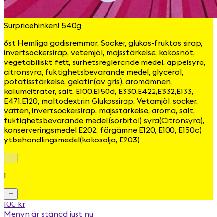
Surpricehinken! 540g
6st Hemliga godisremmar. Socker, glukos-fruktos sirap,
invertsockersirap, vetemjöl, majsstärkelse, kokosnöt,
vegetabiliskt fett, surhetsreglerande medel, äppelsyra,
citronsyra, fuktighetsbevarande medel, glycerol,
potatisstärkelse, gelatin(av gris), aromämnen,
kaliumcitrater, salt, E100,E150d, E330,E422,E332,E133,
E471,E120, maltodextrin Glukossirap, Vetamjöl, socker,
vatten, invertsockersirap, majsstärkelse, aroma, salt,
fuktighetsbevarande medel.(sorbitol) syra(Citronsyra),
konserveringsmedel E202, färgämne E120, E100, E150c)
ytbehandlingsmedel(kokosolja, E903)
1
100 kr
Menyn är stängd just nu