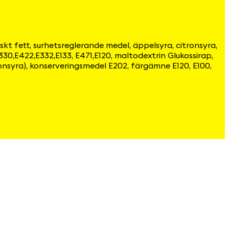
skt fett, surhetsreglerande medel, äppelsyra, citronsyra,
330,E422,E332,E133, E471,E120, maltodextrin Glukossirap,
tronsyra), konserveringsmedel E202, färgämne E120, E100,