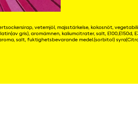
ertsockersirap, vetemjöl, majsstärkelse, kokosnöt, vegetabili
tin(av gris), aromämnen, kaliumcitrater, salt, E100,E150d, E
, aroma, salt, fuktighetsbevarande medel.(sorbitol) syra(Ci