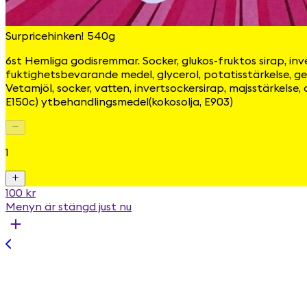
Surpricehinken! 540g
6st Hemliga godisremmar. Socker, glukos-fruktos sirap, inv
fuktighetsbevarande medel, glycerol, potatisstärkelse, gela
Vetamjöl, socker, vatten, invertsockersirap, majsstärkelse
E150c) ytbehandlingsmedel(kokosolja, E903)
1
100 kr
Menyn är stängd just nu