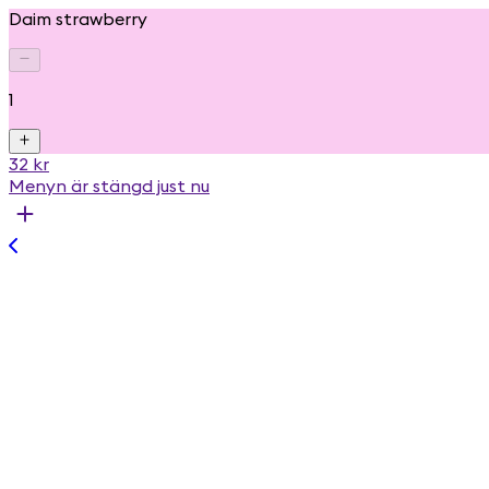
Daim strawberry
1
32 kr
Menyn är stängd just nu