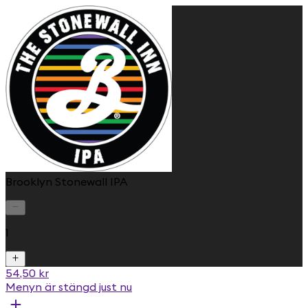
Brooklyn Stonewall IPA
1
54,50 kr
Menyn är stängd just nu