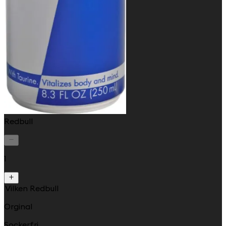
Redbull
1
Vilken Redbull
Orginal
Sockerfri