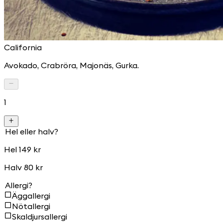
California
Avokado, Crabröra, Majonäs, Gurka.
1
Hel eller halv?
Hel 149 kr
Halv 80 kr
Allergi?
Äggallergi
Nötallergi
Skaldjursallergi