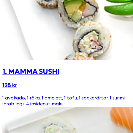
1. MAMMA SUSHI
125 kr
1 avokado, 1 räka, 1 omelett, 1 tofu, 1 sockerärtor, 1 surimi
(crab leg), 4 insideout maki.