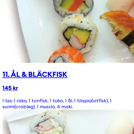
11. ÅL & BLÄCKFISK
145 kr
1 lax, 1 räka, 1 tonfisk, 1 tako, 1 ål, 1 tilapia(vitfisk), 1
surimi(crableg), 1 mussla, 4 maki.