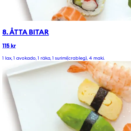
8. ÅTTA BITAR
115 kr
1 lax, 1 avokado, 1 räka, 1 surimi(crableg), 4 maki.