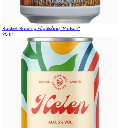
Rocket Brewing Fågelsång "Mölsch"
95 kr