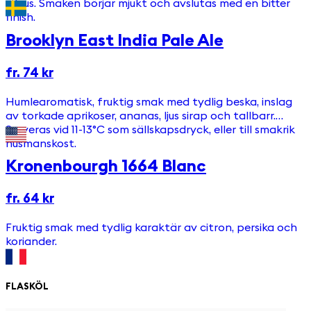
citrus. Smaken börjar mjukt och avslutas med en bitter
finish.
Brooklyn East India Pale Ale
fr. 74 kr
Humlearomatisk, fruktig smak med tydlig beska, inslag
av torkade aprikoser, ananas, ljus sirap och tallbarr.
Serveras vid 11-13°C som sällskapsdryck, eller till smakrik
husmanskost.
Kronenbourgh 1664 Blanc
fr. 64 kr
Fruktig smak med tydlig karaktär av citron, persika och
koriander.
FLASKÖL