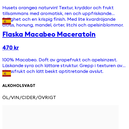
Husets orangea naturvin! Textur, kryddor och frukt
tillsammans med aromatisk, ren och uppfriskande
fyllighet och en krispig finish. Med lite kvardröjande
citrus, honung, mandel, örter, litchi och apelsinblommor.
Flaska Macabeo Maceratoin
470 kr
100% Macabeo. Doft av grapefrukt och apelsinzest.
Läskande syra och lättare struktur. Grepp i texturen av
citrusfrukt och lätt beskt aptitretande avslut.
ALKOHOLSVAGT
ÖL/VIN/CIDER/ÖVRIGT