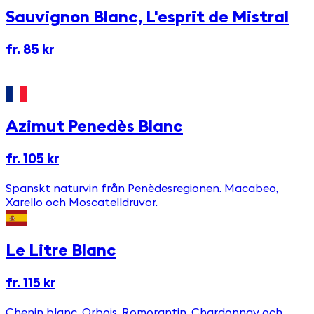
Sauvignon Blanc, L'esprit de Mistral
fr. 85 kr
Azimut Penedès Blanc
fr. 105 kr
Spanskt naturvin från Penèdesregionen. Macabeo,
Xarello och Moscatelldruvor.
Le Litre Blanc
fr. 115 kr
Chenin blanc, Orbois, Romorantin, Chardonnay och