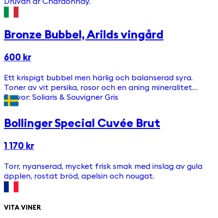
Druvan är Chardonnay.
Bronze Bubbel, Arilds vingård
600 kr
Ett krispigt bubbel men härlig och balanserad syra.
Toner av vit persika, rosor och en aning mineralitet
Druvor: Soliaris & Souvigner Gris
Bollinger Special Cuvée Brut
1 170 kr
Torr, nyanserad, mycket frisk smak med inslag av gula
äpplen, rostat bröd, apelsin och nougat.
VITA VINER