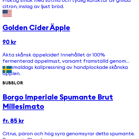
Fruktig smak med sötma och tydlig karaktär av grillad
citron, inslag av ljust bröd.
Golden Cider Äpple
90 kr
Äkta skånsk äppelcider! Innehållet är 100%
fermenterad äppelmust, varsamt framställd genom
gammaldags kallpressning av handplockade skånska
äpplen.
BUBBLOR
Borgo Imperiale Spumante Brut
Millesimato
fr. 85 kr
Citrus, päron och hög syra genomsyrar detta spumante.