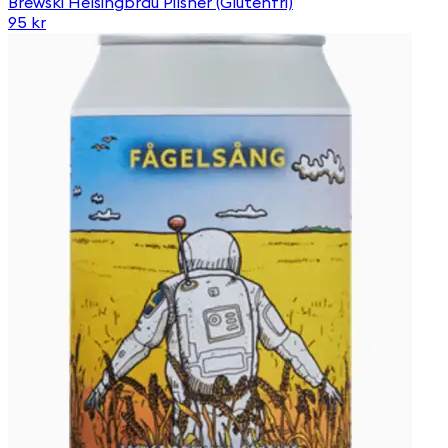
Brewski Helsingbräu Pilsner (Glutenfri)
95 kr