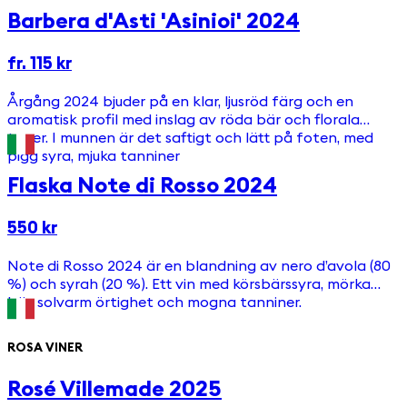
Barbera d'Asti 'Asinioi' 2024
fr. 115 kr
Årgång 2024 bjuder på en klar, ljusröd färg och en
aromatisk profil med inslag av röda bär och florala
toner. I munnen är det saftigt och lätt på foten, med
pigg syra, mjuka tanniner
Flaska Note di Rosso 2024
550 kr
Note di Rosso 2024 är en blandning av nero d’avola (80
%) och syrah (20 %). Ett vin med körsbärssyra, mörka
bär, solvarm örtighet och mogna tanniner.
ROSA VINER
Rosé Villemade 2025