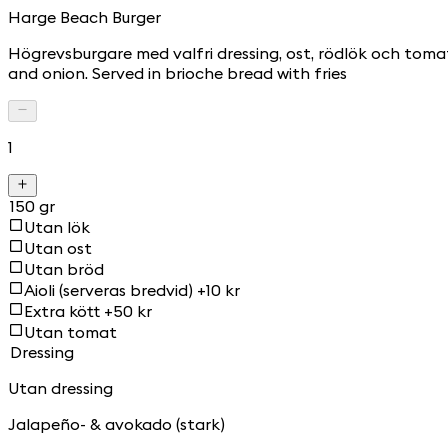
Harge Beach Burger
Högrevsburgare med valfri dressing, ost, rödlök och toma
and onion. Served in brioche bread with fries
1
150 gr
Utan lök
Utan ost
Utan bröd
Aioli (serveras bredvid) +10 kr
Extra kött +50 kr
Utan tomat
Dressing
Utan dressing
Jalapeño- & avokado (stark)