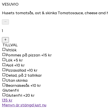
VESUVIO
Husets tomatsås, ost & skinka Tomatosauce, cheese and
1
TILLVAL
Vitlök
Pommes på pizzan +15 kr
Lök +5 kr
Aioli +10 kr
Pizzasallad +10 kr
Delad, på 2 tallrikar
Utan skinka
Bearnaisesås +10 kr
Glutenfri
Glutenfri +20 kr
135 kr
Menyn är stängd just nu