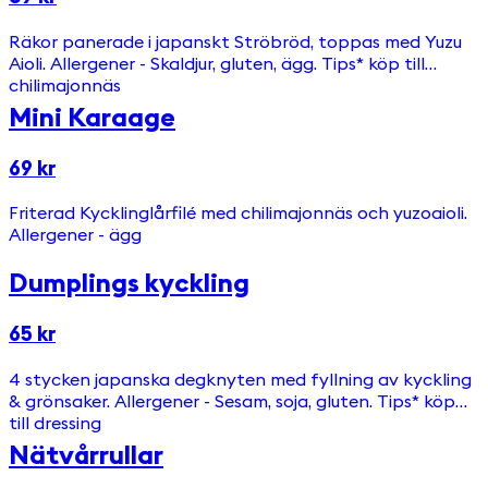
Räkor panerade i japanskt Ströbröd, toppas med Yuzu
Aioli. Allergener - Skaldjur, gluten, ägg. Tips* köp till
chilimajonnäs
Mini Karaage
69 kr
Friterad Kycklinglårfilé med chilimajonnäs och yuzoaioli.
Allergener - ägg
Dumplings kyckling
65 kr
4 stycken japanska degknyten med fyllning av kyckling
& grönsaker. Allergener - Sesam, soja, gluten. Tips* köp
till dressing
Nätvårrullar