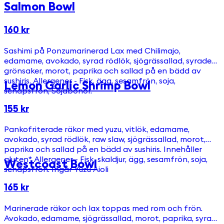
Salmon Bowl
160 kr
Sashimi på Ponzumarinerad Lax med Chilimajo,
edamame, avokado, syrad rödlök, sjögrässallad, syrade
grönsaker, morot, paprika och sallad på en bädd av
sushiris. Allergener - Fisk, ägg, sesamfrön, soja,
Lemon Garlic Shrimp Bowl
senapsfrön, Sojabönor.
155 kr
Pankofriterade räkor med yuzu, vitlök, edamame,
avokado, syrad rödlök, raw slaw, sjögrässallad, morot,
paprika och sallad på en bädd av sushiris. Innehåller
gluten* Allergener - Fisk, skaldjur, ägg, sesamfrön, soja,
Westcoast Bowl
senapsfrön. Ingår Yuzu Aioli
165 kr
Marinerade räkor och lax toppas med rom och frön.
Avokado, edamame, sjögrässallad, morot, paprika, syrad