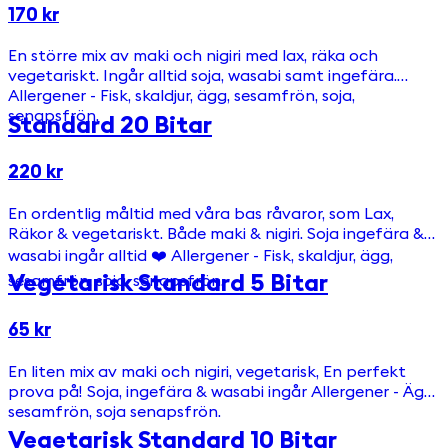
170 kr
En större mix av maki och nigiri med lax, räka och
vegetariskt. Ingår alltid soja, wasabi samt ingefära.
Allergener - Fisk, skaldjur, ägg, sesamfrön, soja,
senapsfrön.
Standard 20 Bitar
220 kr
En ordentlig måltid med våra bas råvaror, som Lax,
Räkor & vegetariskt. Både maki & nigiri. Soja ingefära &
wasabi ingår alltid ❤️ Allergener - Fisk, skaldjur, ägg,
Vegetarisk Standard 5 Bitar
sesamfrön, soja, senapsfrön.
65 kr
En liten mix av maki och nigiri, vegetarisk, En perfekt
prova på! Soja, ingefära & wasabi ingår Allergener - Ägg,
sesamfrön, soja senapsfrön.
Vegetarisk Standard 10 Bitar