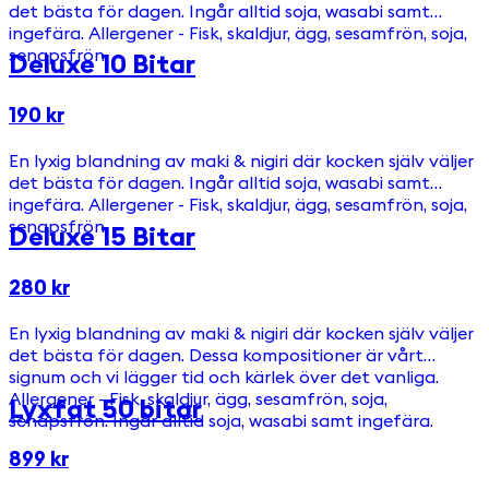
det bästa för dagen. Ingår alltid soja, wasabi samt
ingefära. Allergener - Fisk, skaldjur, ägg, sesamfrön, soja,
senapsfrön.
Deluxe 10 Bitar
190 kr
En lyxig blandning av maki & nigiri där kocken själv väljer
det bästa för dagen. Ingår alltid soja, wasabi samt
ingefära. Allergener - Fisk, skaldjur, ägg, sesamfrön, soja,
senapsfrön.
Deluxe 15 Bitar
280 kr
En lyxig blandning av maki & nigiri där kocken själv väljer
det bästa för dagen. Dessa kompositioner är vårt
signum och vi lägger tid och kärlek över det vanliga.
Allergener - Fisk, skaldjur, ägg, sesamfrön, soja,
Lyxfat 50 bitar
senapsfrön. Ingår alltid soja, wasabi samt ingefära.
899 kr