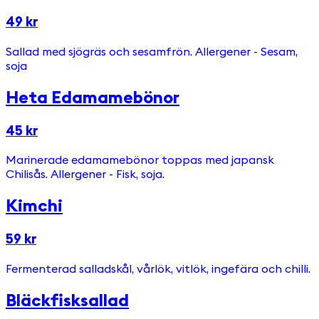
49 kr
Sallad med sjögräs och sesamfrön. Allergener - Sesam,
soja
Heta Edamamebönor
45 kr
Marinerade edamamebönor toppas med japansk
Chilisås. Allergener - Fisk, soja.
Kimchi
59 kr
Fermenterad salladskål, vårlök, vitlök, ingefära och chilli.
Bläckfisksallad