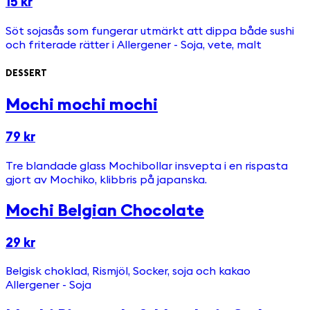
15 kr
Söt sojasås som fungerar utmärkt att dippa både sushi
och friterade rätter i Allergener - Soja, vete, malt
DESSERT
Mochi mochi mochi
79 kr
Tre blandade glass Mochibollar insvepta i en rispasta
gjort av Mochiko, klibbris på japanska.
Mochi Belgian Chocolate
29 kr
Belgisk choklad, Rismjöl, Socker, soja och kakao
Allergener - Soja