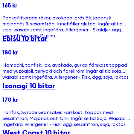
165 kr
Pankofriterade räkor, avokado, gräslök, japansk
majonnäs & sesamfrön. Innehåller gluten. Ingår alltid
soja, wasabi samt ingefära. Allergener - Skaldjur, ägg,
sesamfrön, soja, Gluten.
Ebisu 10 bitar
180 kr
Hamachi, tonfisk, lax, avokado, gurka, färskost toppad
med yuzoaioli, teriyaki och forellrom Ingår alltid soja,
wasabi samt ingefära. Allergener - Fisk, ägg, soja, laktos.
Izanagi 10 bitar
170 kr
Tonfisk, Syrade Grönsaker, Färskost, toppas med
Sesamfrön, Majonäs och Chili Ingår alltid Soja, Wasabi &
Ingefära. Allergener - Fisk, ägg, sesamfrön, soja, laktos.
West Coast 10 bitar