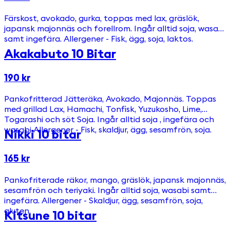
Färskost, avokado, gurka, toppas med lax, gräslök,
japansk majonnäs och forellrom. Ingår alltid soja, wasabi
samt ingefära. Allergener - Fisk, ägg, soja, laktos.
Akakabuto 10 Bitar
190 kr
Pankofritterad Jätteräka, Avokado, Majonnäs. Toppas
med grillad Lax, Hamachi, Tonfisk, Yuzukosho, Lime,
Togarashi och söt Soja. Ingår alltid soja , ingefära och
wasabi Allergener - Fisk, skaldjur, ägg, sesamfrön, soja.
Nikki 10 bitar
165 kr
Pankofriterade räkor, mango, gräslök, japansk majonnäs,
sesamfrön och teriyaki. Ingår alltid soja, wasabi samt
ingefära. Allergener - Skaldjur, ägg, sesamfrön, soja,
gluten.
Kitsune 10 bitar