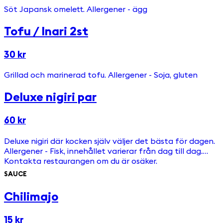
Söt Japansk omelett. Allergener - ägg
Tofu / Inari 2st
30 kr
Grillad och marinerad tofu. Allergener - Soja, gluten
Deluxe nigiri par
60 kr
Deluxe nigiri där kocken själv väljer det bästa för dagen.
Allergener - Fisk, innehållet varierar från dag till dag.
Kontakta restaurangen om du är osäker.
SAUCE
Chilimajo
15 kr