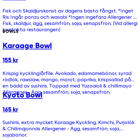
Fisk och Skaldjurskonst av dagens bästa fångst. *Inget
Ris Ingår ponzu och wasabi *Ingen ingefära Allergener -
Fisk, skaldjur, ägg, sesamfrön, soja, senapsfrön. (Vid allergi
kontakta restaurangen)
BOWLS
Karaage Bowl
155 kr
Krispig kycklinglårfile. Avokado, edamamebönor, syrad
rödlök, rawslaw, mango, morot, paprika, krispsallad på
en bädd av sushiris. Toppad med Yuzoaioli & chillimayo
Allergener - Ägg, sesamfrön, soja, senapsfrön.
Kyoto Bowl
165 kr
Sushiris, extra mycket Karaage Kyckling, Kimchi, Purjolök
& Chilimajonnäs Allergener - Ägg, sesamfrön, soja,
sojabönor.