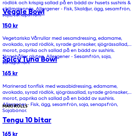
rödlök och krispig sallad på en bädd av husets sushiris &
chilimajonnäs. Allergener - Fisk, Skaldjur, ägg, sesamfrön,
Veggie Bowl
soja, senapsfrön.
150 kr
Vegetariska Vårrullar med sesamdressing, edamame,
avokado, syrad rödlök, syrade grönsaker, sjögrässallad,
morot, paprika och sallad på en bädd av sushiris.
*Innehåller gluten. Allergener - Sesamfrön, soja,
Spicy Tuna Bowl
senapsfrön.
165 kr
Marinerad tonfisk med wasabidressing, edamame,
avokado, syrad rödlök, sjögrässallad, syrade grönsaker,
morot, paprika och sallad på en bädd av sushiris.
Allergener - Fisk, ägg, sesamfrön, soja, senapsfrön,
MAKI ROLLS
Sojabönor.
Tengu 10 bitar
165 kr