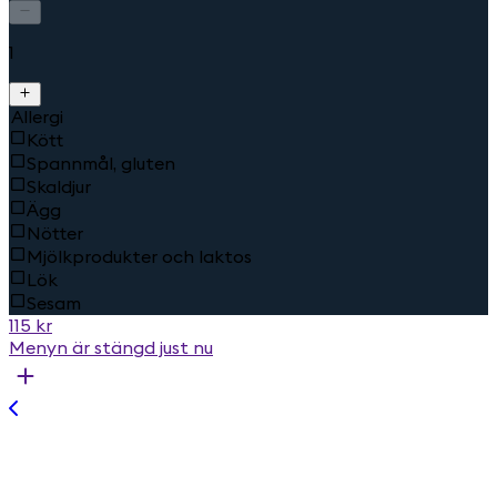
1
Allergi
Kött
Spannmål, gluten
Skaldjur
Ägg
Nötter
Mjölkprodukter och laktos
Lök
Sesam
115 kr
Menyn är stängd just nu