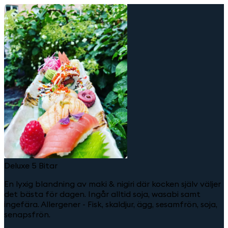
Deluxe 5 Bitar
En lyxig blandning av maki & nigiri där kocken själv väljer
det bästa för dagen. Ingår alltid soja, wasabi samt
ingefära. Allergener - Fisk, skaldjur, ägg, sesamfrön, soja,
senapsfrön.