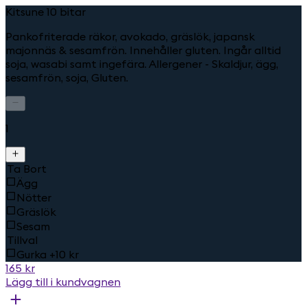
Kitsune 10 bitar
Pankofriterade räkor, avokado, gräslök, japansk
majonnäs & sesamfrön. Innehåller gluten. Ingår alltid
soja, wasabi samt ingefära. Allergener - Skaldjur, ägg,
sesamfrön, soja, Gluten.
1
Ta Bort
Ägg
Nötter
Gräslök
Sesam
Tillval
Gurka +10 kr
165 kr
Lägg till i kundvagnen