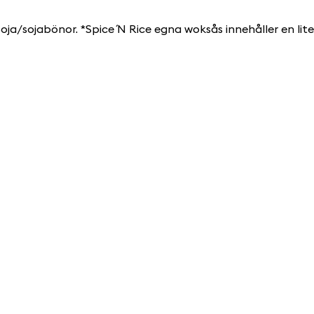
 Soja/sojabönor. *Spice ´N Rice egna woksås innehåller en lit