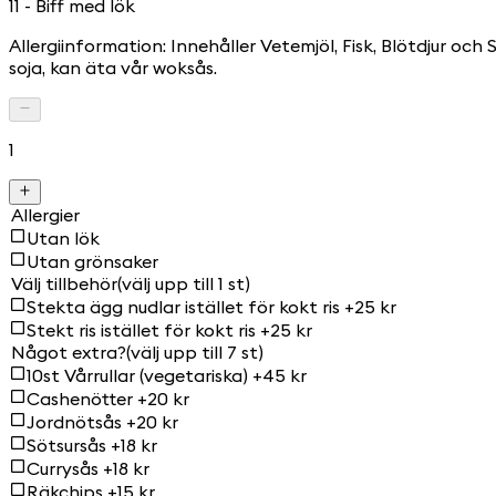
11 - Biff med lök
Allergiinformation: Innehåller Vetemjöl, Fisk, Blötdjur och
soja, kan äta vår woksås.
1
Allergier
Utan lök
Utan grönsaker
Välj tillbehör
(välj upp till 1 st)
Stekta ägg nudlar istället för kokt ris +25 kr
Stekt ris istället för kokt ris +25 kr
Något extra?
(välj upp till 7 st)
10st Vårrullar (vegetariska) +45 kr
Cashenötter +20 kr
Jordnötsås +20 kr
Sötsursås +18 kr
Currysås +18 kr
Räkchips +15 kr