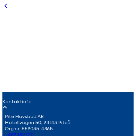
Inga aktiva tjänster just nu.
Kontaktinfo
Pite Havsbad AB
Hotellvägen 50, 94143 Piteå
Org.nr:
559035-4865
+4691132700