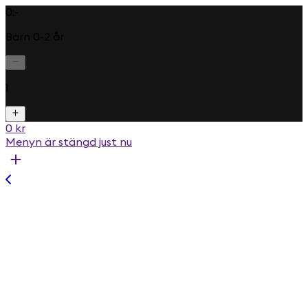
0:-
Barn 0-2 år
1
0 kr
Menyn är stängd just nu