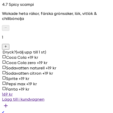
4.7 Spicy scampi
Wokade heta räkor, färska grönsaker, lök, vitlök &
chilibönolja
1
Dryck?
(välj upp till 1 st)
Coca Cola +19 kr
Coca Cola zero +19 kr
Sodavatten naturell +19 kr
Sodavatten citron +19 kr
Sprite +19 kr
Pepsi max +19 kr
Fanta +19 kr
169 kr
Lägg till i kundvagnen