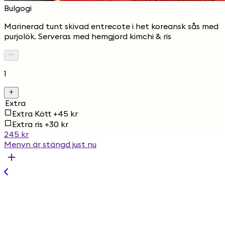
Bulgogi
Marinerad tunt skivad entrecote i het koreansk sås med
purjolök. Serveras med hemgjord kimchi & ris
1
Extra
Extra Kött +45 kr
Extra ris +30 kr
245 kr
Menyn är stängd just nu