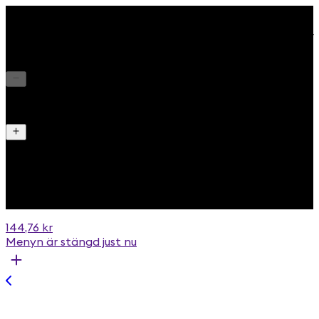
Dirty Fries
Pommes frites/Cheddar ost/Mango Habanero dressing/
Chilli/ Vårlök/ Picklad rödlök
1
Dippsås
Tryffel Parmesan +15 kr
Extra
Stor portion +50 kr
144,76 kr
Menyn är stängd just nu