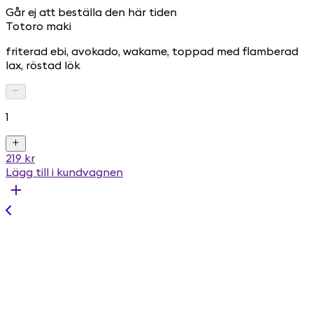
Går ej att beställa den här tiden
Totoro maki
friterad ebi, avokado, wakame, toppad med flamberad
lax, röstad lök
1
219 kr
Lägg till i kundvagnen