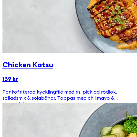
Chicken Katsu
139 kr
Pankofriterad kycklingfilé med ris, picklad rödlök,
salladsmix & sojabönor. Toppas med chilimayo &
teriyakisås.