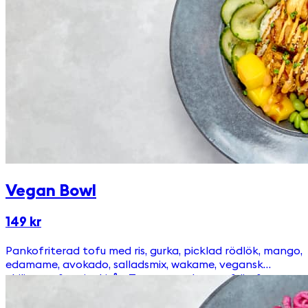
Vegan Bowl
149 kr
Pankofriterad tofu med ris, gurka, picklad rödlök, mango,
edamame, avokado, salladsmix, wakame, vegansk
chilimayo & teriyakisås. Toppas med sesamfrön &
gräslök.