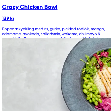
Crazy Chicken Bowl
139 kr
Popcornkyckling med ris, gurka, picklad rödlök, mango,
edamame, avokado, salladsmix, wakame, chilimayo &
teriyakisås. Toppas med sesamfrön & gräslök. (går inte
att få glutenfri)