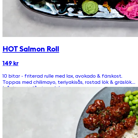
HOT Salmon Roll
149 kr
10 bitar - friterad rulle med lax, avokado & färskost.
Toppas med chilimayo, teriyakisås, rostad lök & gräslök.
(går inte att få glutenfri)