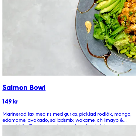
Salmon Bowl
149 kr
Marinerad lax med ris med gurka, picklad rödlök, mango,
edamame, avokado, salladsmix, wakame, chilimayo &
teriyakisås. Toppas med sesamfrön & gräslök.