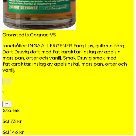
Grönstedts Cognac VS
Innehåller: INGA ALLERGENER Färg Ljus, gulbrun färg.
Doft Druvig doft med fatkaraktär, inslag av apelsin,
marsipan, örter och vanilj. Smak Druvig smak med
fatkaraktär, inslag av apelsinskal, marsipan, örter och
vanilj.
1
Storlek
3cl 73 kr
6cl 146 kr