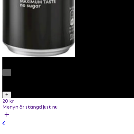
Pepsi Max
1
20 kr
Menyn är stängd just nu