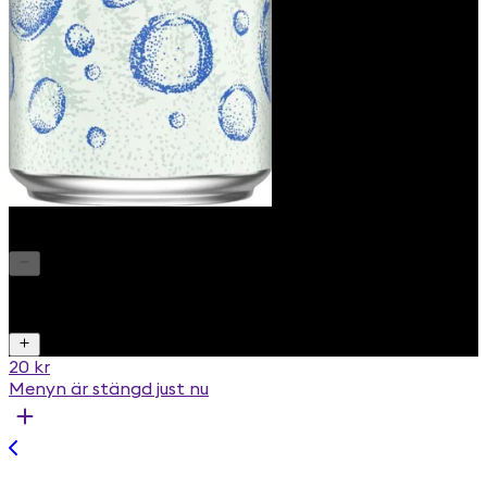
Loka Naturell
1
20 kr
Menyn är stängd just nu