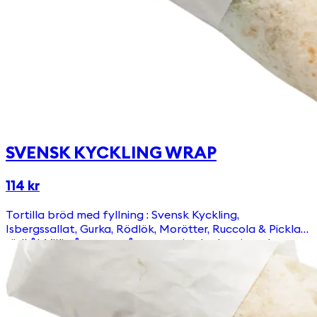
SVENSK KYCKLING WRAP
114 kr
Tortilla bröd med fyllning : Svensk Kyckling,
Isbergssallat, Gurka, Rödlök, Morötter, Ruccola & Picklad
rödkål. Välj någon av våra egengjorda dressingar!
Innehåller Gluten.