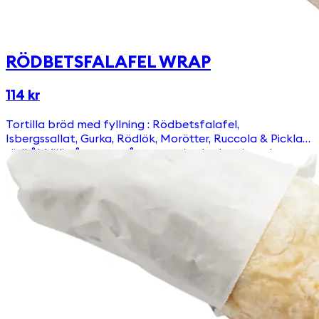
RÖDBETSFALAFEL WRAP
114 kr
Tortilla bröd med fyllning : Rödbetsfalafel,
Isbergssallat, Gurka, Rödlök, Morötter, Ruccola & Picklad
rödkål. Välj någon av våra egengjorda dressingar!
Innehåller gluten.