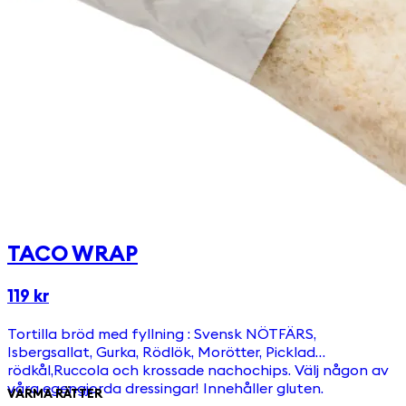
TACO WRAP
119 kr
Tortilla bröd med fyllning : Svensk NÖTFÄRS,
Isbergsallat, Gurka, Rödlök, Morötter, Picklad
rödkål,Ruccola och krossade nachochips. Välj någon av
våra egengjorda dressingar! Innehåller gluten.
VARMA RÄTTER