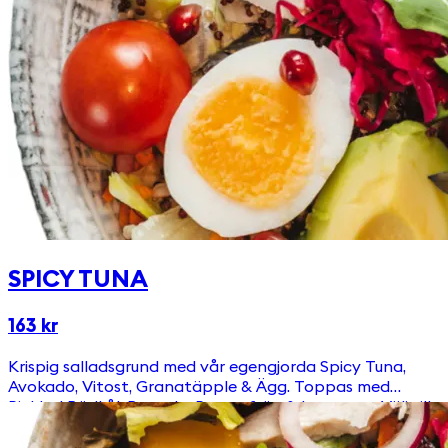
SPICY TUNA
163 kr
Krispig salladsgrund med vår egengjorda Spicy Tuna,
Avokado, Vitost, Granatäpple & Ägg. Toppas med
Picklad Rödkål, Ruccola, Pumpafrön & krutonger Välj till
en av våra goda & egengjorda dressingar!