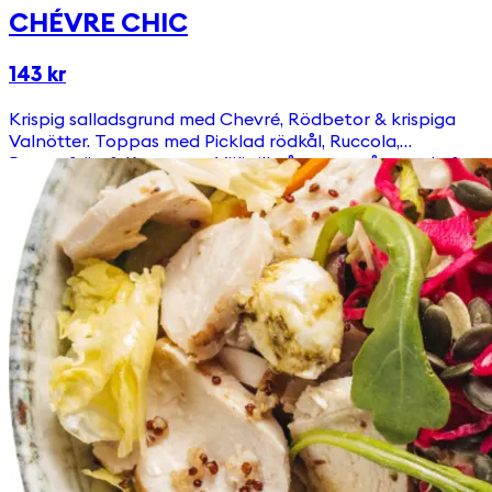
CHÉVRE CHIC
143 kr
Krispig salladsgrund med Chevré, Rödbetor & krispiga
Valnötter. Toppas med Picklad rödkål, Ruccola,
Pumpafrön & Krutonger Välj till någon av våra goda &
egengjorda dressingar!