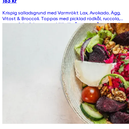
163 kr
Krispig salladsgrund med Varmrökt Lax, Avokado, Ägg,
Vitost & Broccoli. Toppas med picklad rödkål, ruccola,
pumpafrön & krutonger Välj till någon av våra goda &
egengjorda dressingar!