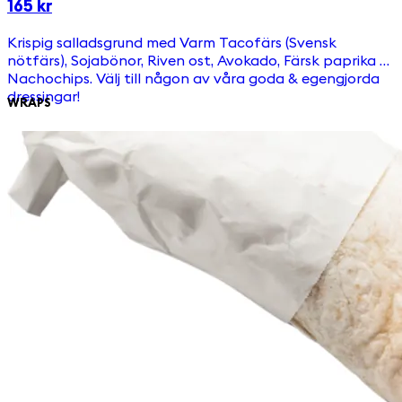
165 kr
Krispig salladsgrund med Varm Tacofärs (Svensk
nötfärs), Sojabönor, Riven ost, Avokado, Färsk paprika &
Nachochips. Välj till någon av våra goda & egengjorda
dressingar!
WRAPS