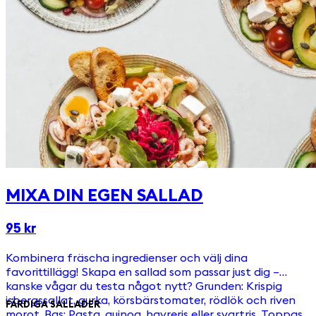
MIXA DIN EGEN SALLAD
95 kr
Kombinera fräscha ingredienser och välj dina
favorittillägg! Skapa en sallad som passar just dig –
kanske vågar du testa något nytt? Grunden: Krispig
isbergssallat, gurka, körsbärstomater, rödlök och riven
FÄRDIGA SALLADER
morot. Bas: Pasta, quinoa, havreris eller svartris. Toppas