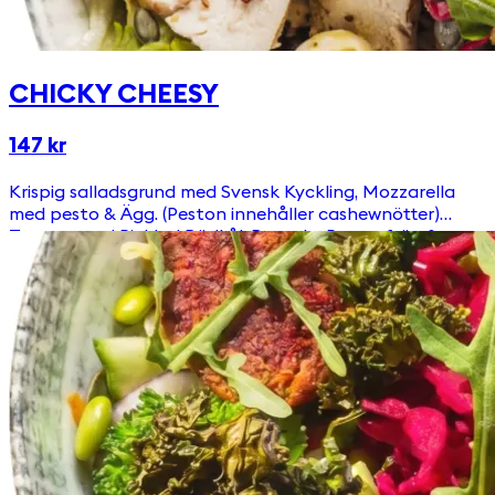
CHICKY CHEESY
147 kr
Krispig salladsgrund med Svensk Kyckling, Mozzarella
med pesto & Ägg. (Peston innehåller cashewnötter)
Toppas med Picklad Rödkål, Ruccola, Pumpafrön &
Krutonger Välj till någon av våra goda & egengjorda
dressingar!