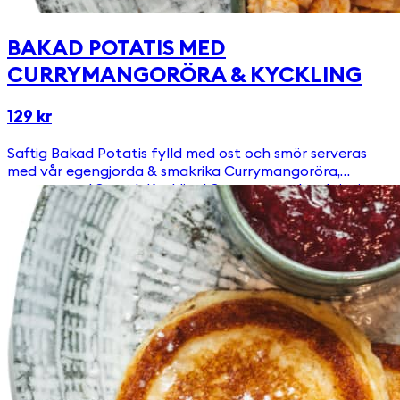
BAKAD POTATIS MED
CURRYMANGORÖRA & KYCKLING
129 kr
Saftig Bakad Potatis fylld med ost och smör serveras
med vår egengjorda & smakrika Currymangoröra,
toppat med Svensk Kyckling! Serveras med en krispig
sallad.