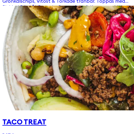
Grönkålschips, Vitost & Torkade tranbär. Toppas med
Picklad Rödkål, Ruccola, Pumpafrön & Krutonger Välj till
någon av våra goda & egengjorda dressingar!
TACO TREAT