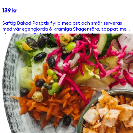
139 kr
Saftig Bakad Potatis fylld med ost och smör serveras
med vår egengjorda & krämiga Skagenröra, toppat med
Handskalade Räkor! Serveras med en krispig sallad.