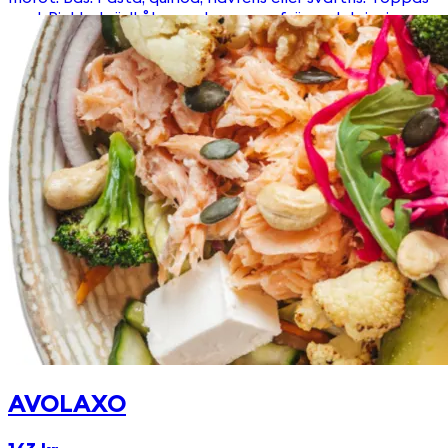
med: Picklad rödkål, ruccola, pumpafrön och krispiga
krutonger. Välj till en av våra goda och egengjorda
dressingar!
AVOLAXO