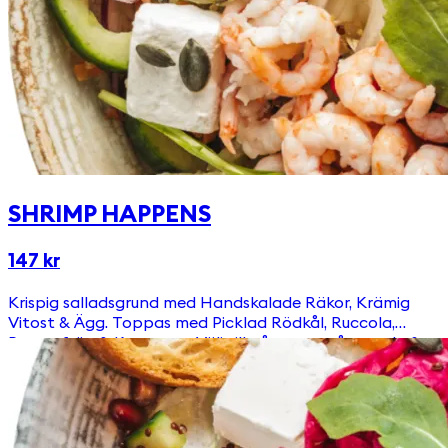
SHRIMP HAPPENS
147 kr
Krispig salladsgrund med Handskalade Räkor, Krämig
Vitost & Ägg. Toppas med Picklad Rödkål, Ruccola,
Pumpafrön & Krutonger Välj till någon av våra goda &
egengjorda dressingar!