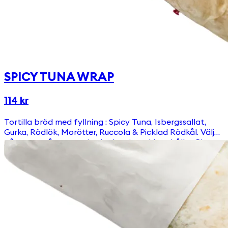
SPICY TUNA WRAP
114 kr
Tortilla bröd med fyllning : Spicy Tuna, Isbergssallat,
Gurka, Rödlök, Morötter, Ruccola & Picklad Rödkål. Välj
någon av våra egengjorda dressingar! Innehåller Gluten.