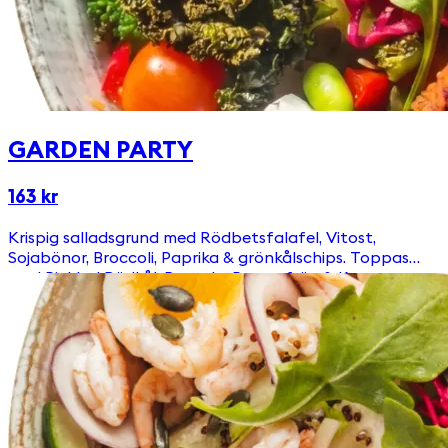
GARDEN PARTY
163 kr
Krispig salladsgrund med Rödbetsfalafel, Vitost,
Sojabönor, Broccoli, Paprika & grönkålschips. Toppas
med Picklad Rödkål, Ruccola, Pumpafrön & Krutonger
Välj till någon av våra goda & egengjorda dressingar!