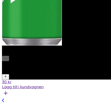
Sprite
1
30 kr
Lägg till i kundvagnen